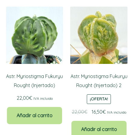
Mi cuenta
Astr. Myriostigma Fukuryu
Astr. Myriostigma Fukuryu
Rought (Injertado)
Rought (Injertado) 2
22,00
€
IVA incluido
¡OFERTA!
El
El
22,00
€
16,50
€
IVA incluido
Añadir al carrito
precio
precio
original
actual
Añadir al carrito
era:
es: