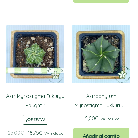
22,00€.
16,50€.
Astr. Myriostigma Fukuryu
Astrophytum
Rought 3
Myriostigma Fukkuryu 1
15,00
€
IVA incluido
¡OFERTA!
El
El
25,00
€
18,75
€
IVA incluido
Añadir al carrito