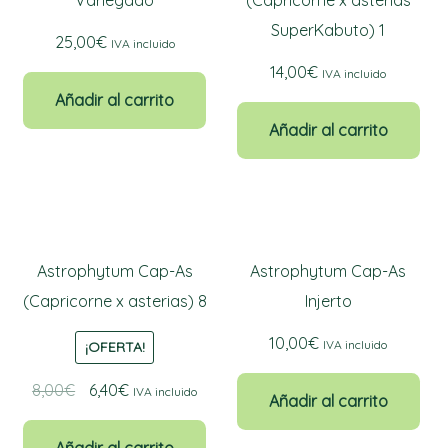
SuperKabuto) 1
25,00
€
IVA incluido
14,00
€
IVA incluido
Añadir al carrito
Añadir al carrito
Astrophytum Cap-As
Astrophytum Cap-As
(Capricorne x asterias) 8
Injerto
10,00
€
IVA incluido
¡OFERTA!
El
El
8,00
€
6,40
€
IVA incluido
Añadir al carrito
precio
precio
original
actual
Añadir al carrito