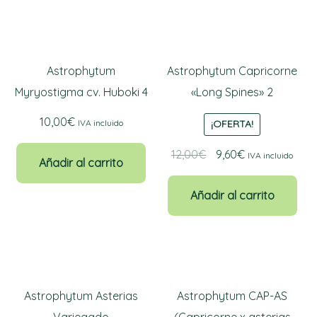
Astrophytum
Astrophytum Capricorne
Myryostigma cv. Huboki 4
«Long Spines» 2
10,00
€
IVA incluido
¡OFERTA!
El
El
12,00
€
9,60
€
IVA incluido
Añadir al carrito
precio
precio
original
actual
Añadir al carrito
era:
es:
12,00€.
9,60€.
Astrophytum Asterias
Astrophytum CAP-AS
Variegado
(Capricorne x asterias