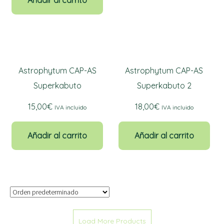
era:
es:
8,00€.
6,40€.
Astrophytum CAP-AS
Astrophytum CAP-AS
Superkabuto
Superkabuto 2
15,00
€
18,00
€
IVA incluido
IVA incluido
Añadir al carrito
Añadir al carrito
Load More Products