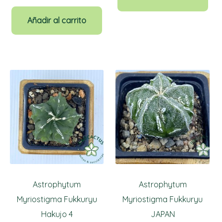
precio
precio
original
actual
Añadir al carrito
era:
es:
25,00€.
18,75€.
Astrophytum
Astrophytum
Myriostigma Fukkuryu
Myriostigma Fukkuryu
Hakujo 4
JAPAN